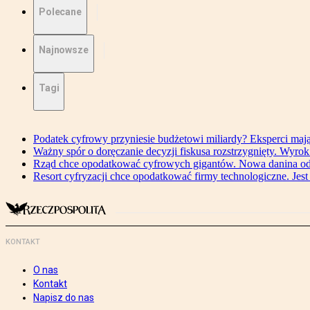
Polecane
Najnowsze
Tagi
Podatek cyfrowy przyniesie budżetowi miliardy? Eksperci maj
Ważny spór o doręczanie decyzji fiskusa rozstrzygnięty. Wyr
Rząd chce opodatkować cyfrowych gigantów. Nowa danina od
Resort cyfryzacji chce opodatkować firmy technologiczne. Jest
KONTAKT
O nas
Kontakt
Napisz do nas