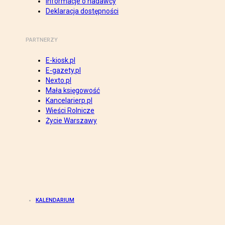
Informacje o nadawcy
Deklaracja dostępności
PARTNERZY
E-kiosk.pl
E-gazety.pl
Nexto.pl
Mała księgowość
Kancelarierp.pl
Wieści Rolnicze
Życie Warszawy
KALENDARIUM