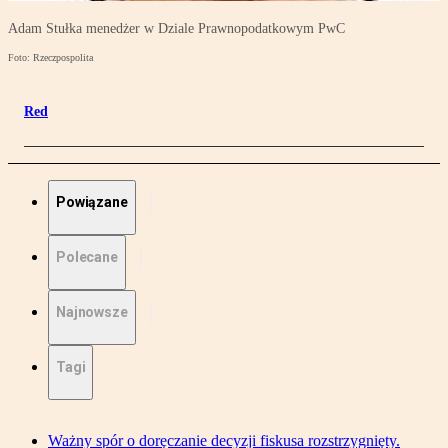
Adam Stułka menedżer w Dziale Prawnopodatkowym PwC
Foto: Rzeczpospolita
Red
Powiązane
Polecane
Najnowsze
Tagi
Ważny spór o doręczanie decyzji fiskusa rozstrzygnięty.