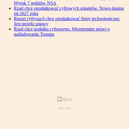
Wyrok 7 sędziów NSA
Rząd chce opodatkować cyfrowych gigantów. Nowa danina
od 2027 roku
Resort cyfryzacji chce opodatkować firmy technologiczne.
Jest projekt ustawy
Rząd chce podatku cyfrowego. Wicepremier mówi o
naśladowaniu Trumpa