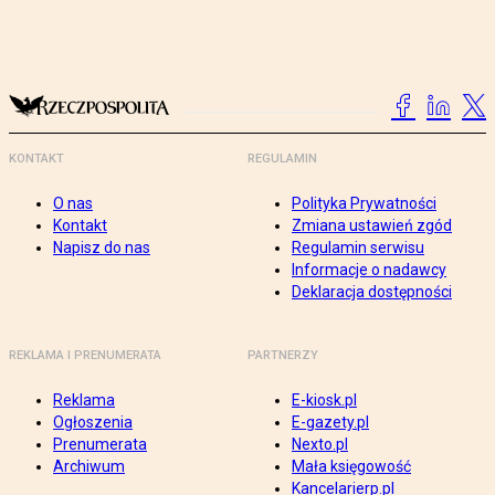
KONTAKT
REGULAMIN
O nas
Polityka Prywatności
Kontakt
Zmiana ustawień zgód
Napisz do nas
Regulamin serwisu
Informacje o nadawcy
Deklaracja dostępności
REKLAMA I PRENUMERATA
PARTNERZY
Reklama
E-kiosk.pl
Ogłoszenia
E-gazety.pl
Prenumerata
Nexto.pl
Archiwum
Mała księgowość
Kancelarierp.pl