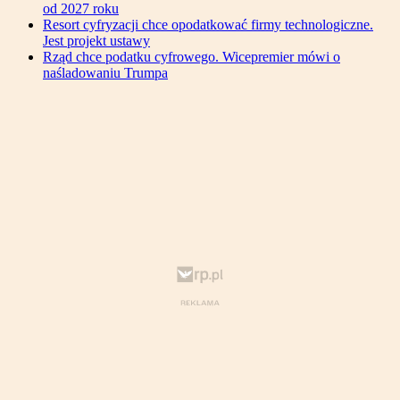
od 2027 roku
Resort cyfryzacji chce opodatkować firmy technologiczne.
Jest projekt ustawy
Rząd chce podatku cyfrowego. Wicepremier mówi o
naśladowaniu Trumpa