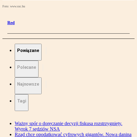
Foto: www.sxc.hu
Red
Powiązane
Polecane
Najnowsze
Tagi
Ważny spór o doręczanie decyzji fiskusa rozstrzygnięty.
Wyrok 7 sędziów NSA
Rząd chce opodatkować cyfrowych gigantów. Nowa danina