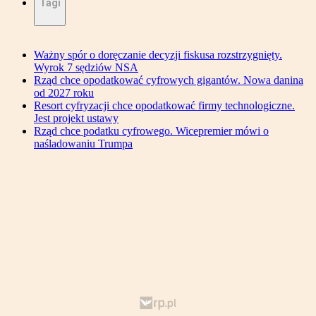
Tagi
Ważny spór o doręczanie decyzji fiskusa rozstrzygnięty.
Wyrok 7 sędziów NSA
Rząd chce opodatkować cyfrowych gigantów. Nowa danina
od 2027 roku
Resort cyfryzacji chce opodatkować firmy technologiczne.
Jest projekt ustawy
Rząd chce podatku cyfrowego. Wicepremier mówi o
naśladowaniu Trumpa