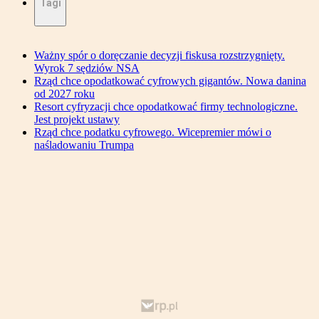
Tagi
Ważny spór o doręczanie decyzji fiskusa rozstrzygnięty.
Wyrok 7 sędziów NSA
Rząd chce opodatkować cyfrowych gigantów. Nowa danina
od 2027 roku
Resort cyfryzacji chce opodatkować firmy technologiczne.
Jest projekt ustawy
Rząd chce podatku cyfrowego. Wicepremier mówi o
naśladowaniu Trumpa