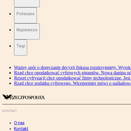
Polecane
Najnowsze
Tagi
Ważny spór o doręczanie decyzji fiskusa rozstrzygnięty. Wyr
Rząd chce opodatkować cyfrowych gigantów. Nowa danina od
Resort cyfryzacji chce opodatkować firmy technologiczne. Jest
Rząd chce podatku cyfrowego. Wicepremier mówi o naśladow
KONTAKT
O nas
Kontakt