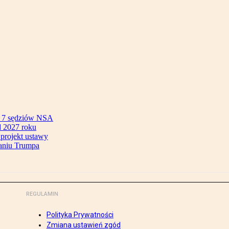
ok 7 sędziów NSA
 2027 roku
 projekt ustawy
aniu Trumpa
REGULAMIN
Polityka Prywatności
Zmiana ustawień zgód