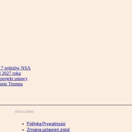
ok 7 sędziów NSA
 2027 roku
 projekt ustawy
aniu Trumpa
REGULAMIN
Polityka Prywatności
Zmiana ustawień zgód