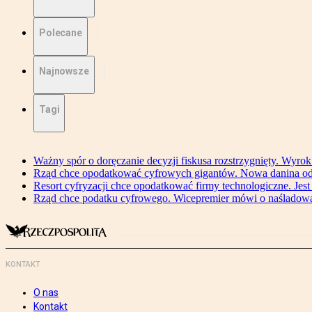
Polecane
Najnowsze
Tagi
Ważny spór o doręczanie decyzji fiskusa rozstrzygnięty. Wyr
Rząd chce opodatkować cyfrowych gigantów. Nowa danina od
Resort cyfryzacji chce opodatkować firmy technologiczne. Jest
Rząd chce podatku cyfrowego. Wicepremier mówi o naśladow
KONTAKT
O nas
Kontakt