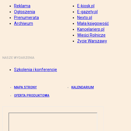
Reklama
E-kiosk.pl
Ogłoszenia
E-gazety.pl
Prenumerata
Nexto.pl
Archiwum
Mała księgowość
Kancelarierp.pl
Wieści Rolnicze
Życie Warszawy
NASZE WYDARZENIA
Szkolenia i konferencje
MAPA STRONY
KALENDARIUM
OFERTA PRODUKTOWA