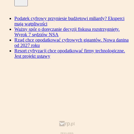
Podatek cyfrowy przyniesie budżetowi miliardy? Eksperci
mają wątpliwości
Ważny spór o doręczanie decyzji fiskusa rozstrzygnięty.
Wyrok 7 sędziów NSA
Rząd chce opodatkować cyfrowych gigantów. Nowa danina
od 2027 roku
Resort cyfryzacji chce opodatkować firmy technologiczne.
Jest projekt ustawy