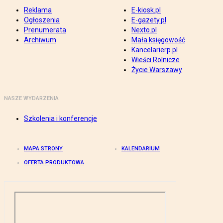
Reklama
E-kiosk.pl
Ogłoszenia
E-gazety.pl
Prenumerata
Nexto.pl
Archiwum
Mała księgowość
Kancelarierp.pl
Wieści Rolnicze
Życie Warszawy
NASZE WYDARZENIA
Szkolenia i konferencje
MAPA STRONY
KALENDARIUM
OFERTA PRODUKTOWA