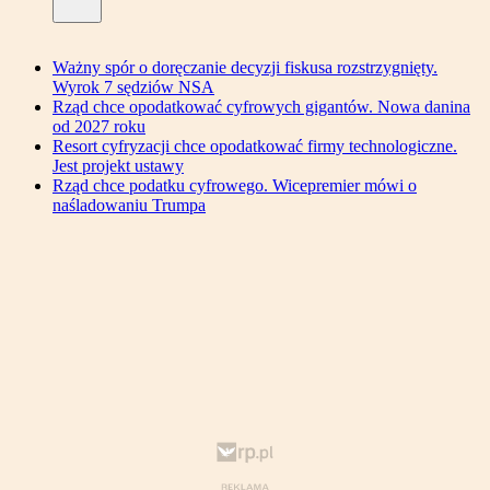
Ważny spór o doręczanie decyzji fiskusa rozstrzygnięty.
Wyrok 7 sędziów NSA
Rząd chce opodatkować cyfrowych gigantów. Nowa danina
od 2027 roku
Resort cyfryzacji chce opodatkować firmy technologiczne.
Jest projekt ustawy
Rząd chce podatku cyfrowego. Wicepremier mówi o
naśladowaniu Trumpa