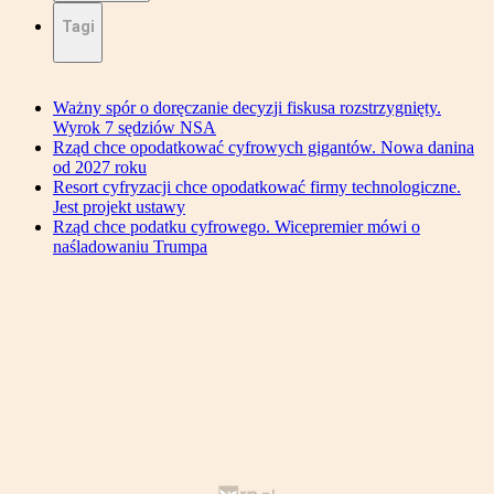
Tagi
Ważny spór o doręczanie decyzji fiskusa rozstrzygnięty.
Wyrok 7 sędziów NSA
Rząd chce opodatkować cyfrowych gigantów. Nowa danina
od 2027 roku
Resort cyfryzacji chce opodatkować firmy technologiczne.
Jest projekt ustawy
Rząd chce podatku cyfrowego. Wicepremier mówi o
naśladowaniu Trumpa