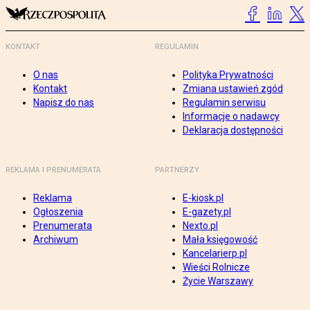
KONTAKT
REGULAMIN
O nas
Polityka Prywatności
Kontakt
Zmiana ustawień zgód
Napisz do nas
Regulamin serwisu
Informacje o nadawcy
Deklaracja dostępności
REKLAMA I PRENUMERATA
PARTNERZY
Reklama
E-kiosk.pl
Ogłoszenia
E-gazety.pl
Prenumerata
Nexto.pl
Archiwum
Mała księgowość
Kancelarierp.pl
Wieści Rolnicze
Życie Warszawy