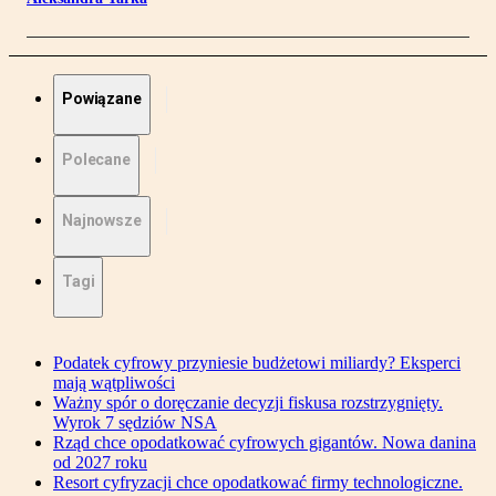
Powiązane
Polecane
Najnowsze
Tagi
Podatek cyfrowy przyniesie budżetowi miliardy? Eksperci
mają wątpliwości
Ważny spór o doręczanie decyzji fiskusa rozstrzygnięty.
Wyrok 7 sędziów NSA
Rząd chce opodatkować cyfrowych gigantów. Nowa danina
od 2027 roku
Resort cyfryzacji chce opodatkować firmy technologiczne.