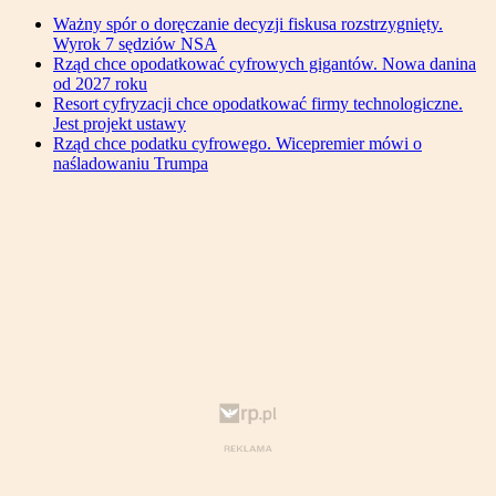
Ważny spór o doręczanie decyzji fiskusa rozstrzygnięty.
Wyrok 7 sędziów NSA
Rząd chce opodatkować cyfrowych gigantów. Nowa danina
od 2027 roku
Resort cyfryzacji chce opodatkować firmy technologiczne.
Jest projekt ustawy
Rząd chce podatku cyfrowego. Wicepremier mówi o
naśladowaniu Trumpa