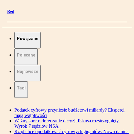
Red
Powiązane
Polecane
Najnowsze
Tagi
Podatek cyfrowy przyniesie budżetowi miliardy? Eksperci
mają wątpliwości
Ważny spór o doręczanie decyzji fiskusa rozstrzygnięty.
Wyrok 7 sędziów NSA
Rząd chce opodatkować cyfrowych gigantów. Nowa danina