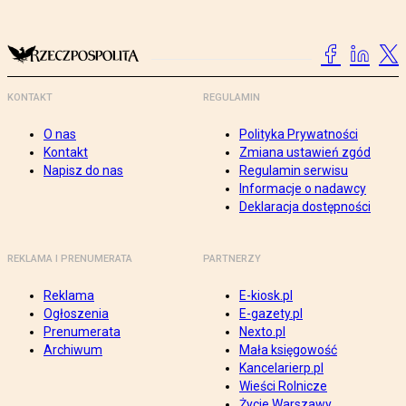
KONTAKT
REGULAMIN
O nas
Polityka Prywatności
Kontakt
Zmiana ustawień zgód
Napisz do nas
Regulamin serwisu
Informacje o nadawcy
Deklaracja dostępności
REKLAMA I PRENUMERATA
PARTNERZY
Reklama
E-kiosk.pl
Ogłoszenia
E-gazety.pl
Prenumerata
Nexto.pl
Archiwum
Mała księgowość
Kancelarierp.pl
Wieści Rolnicze
Życie Warszawy