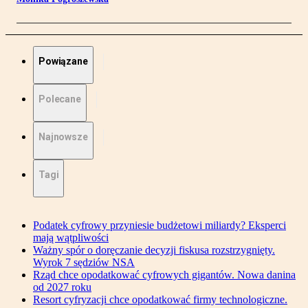
Powiązane
Polecane
Najnowsze
Tagi
Podatek cyfrowy przyniesie budżetowi miliardy? Eksperci
mają wątpliwości
Ważny spór o doręczanie decyzji fiskusa rozstrzygnięty.
Wyrok 7 sędziów NSA
Rząd chce opodatkować cyfrowych gigantów. Nowa danina
od 2027 roku
Resort cyfryzacji chce opodatkować firmy technologiczne.