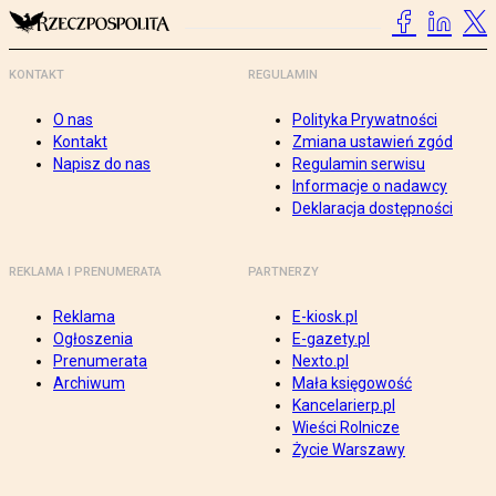
KONTAKT
REGULAMIN
O nas
Polityka Prywatności
Kontakt
Zmiana ustawień zgód
Napisz do nas
Regulamin serwisu
Informacje o nadawcy
Deklaracja dostępności
REKLAMA I PRENUMERATA
PARTNERZY
Reklama
E-kiosk.pl
Ogłoszenia
E-gazety.pl
Prenumerata
Nexto.pl
Archiwum
Mała księgowość
Kancelarierp.pl
Wieści Rolnicze
Życie Warszawy