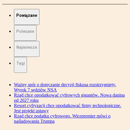
Powiązane
Polecane
Najnowsze
Tagi
Ważny spór o doręczanie decyzji fiskusa rozstrzygnięty.
Wyrok 7 sędziów NSA
Rząd chce opodatkować cyfrowych gigantów. Nowa danina
od 2027 roku
Resort cyfryzacji chce opodatkować firmy technologiczne.
Jest projekt ustawy
Rząd chce podatku cyfrowego. Wicepremier mówi o
naśladowaniu Trumpa