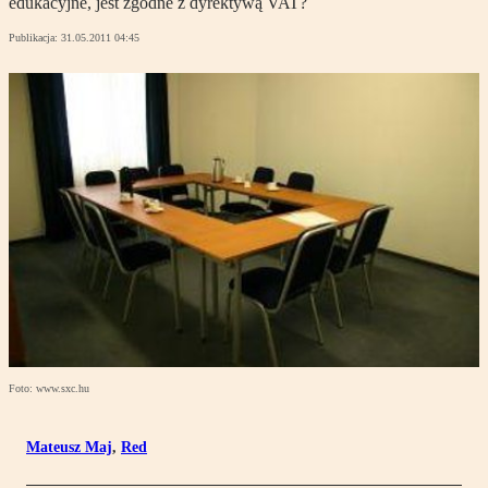
edukacyjne, jest zgodne z dyrektywą VAT?
Publikacja:
31.05.2011 04:45
Foto: www.sxc.hu
Mateusz Maj
,
Red