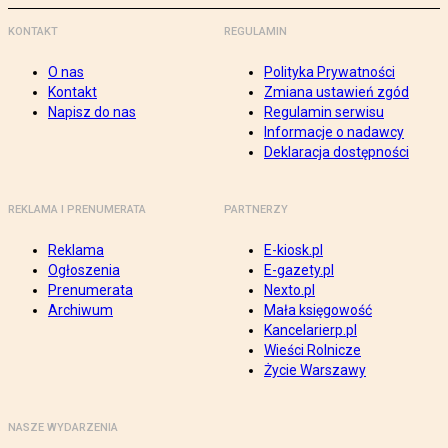
KONTAKT
REGULAMIN
O nas
Polityka Prywatności
Kontakt
Zmiana ustawień zgód
Napisz do nas
Regulamin serwisu
Informacje o nadawcy
Deklaracja dostępności
REKLAMA I PRENUMERATA
PARTNERZY
Reklama
E-kiosk.pl
Ogłoszenia
E-gazety.pl
Prenumerata
Nexto.pl
Archiwum
Mała księgowość
Kancelarierp.pl
Wieści Rolnicze
Życie Warszawy
NASZE WYDARZENIA