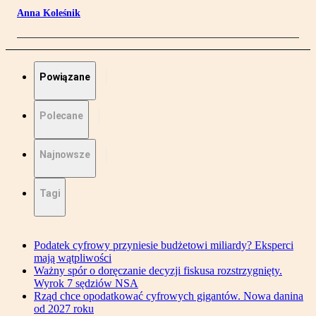
Anna Koleśnik
Powiązane
Polecane
Najnowsze
Tagi
Podatek cyfrowy przyniesie budżetowi miliardy? Eksperci
mają wątpliwości
Ważny spór o doręczanie decyzji fiskusa rozstrzygnięty.
Wyrok 7 sędziów NSA
Rząd chce opodatkować cyfrowych gigantów. Nowa danina
od 2027 roku