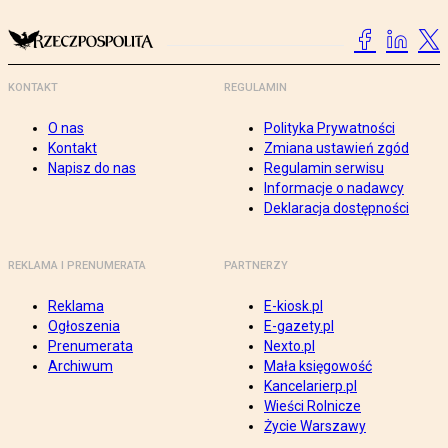
KONTAKT
REGULAMIN
O nas
Polityka Prywatności
Kontakt
Zmiana ustawień zgód
Napisz do nas
Regulamin serwisu
Informacje o nadawcy
Deklaracja dostępności
REKLAMA I PRENUMERATA
PARTNERZY
Reklama
E-kiosk.pl
Ogłoszenia
E-gazety.pl
Prenumerata
Nexto.pl
Archiwum
Mała księgowość
Kancelarierp.pl
Wieści Rolnicze
Życie Warszawy