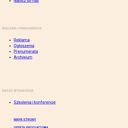
Napisz do nas
REKLAMA I PRENUMERATA
Reklama
Ogłoszenia
Prenumerata
Archiwum
NASZE WYDARZENIA
Szkolenia i konferencje
MAPA STRONY
OFERTA PRODUKTOWA