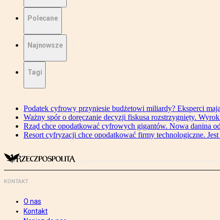
Polecane
Najnowsze
Tagi
Podatek cyfrowy przyniesie budżetowi miliardy? Eksperci maj
Ważny spór o doręczanie decyzji fiskusa rozstrzygnięty. Wyr
Rząd chce opodatkować cyfrowych gigantów. Nowa danina od
Resort cyfryzacji chce opodatkować firmy technologiczne. Jest
KONTAKT
O nas
Kontakt