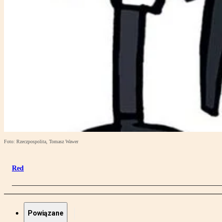
Foto: Rzeczpospolita, Tomasz Wawer
Red
Powiązane