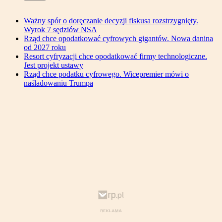
Ważny spór o doręczanie decyzji fiskusa rozstrzygnięty.
Wyrok 7 sędziów NSA
Rząd chce opodatkować cyfrowych gigantów. Nowa danina
od 2027 roku
Resort cyfryzacji chce opodatkować firmy technologiczne.
Jest projekt ustawy
Rząd chce podatku cyfrowego. Wicepremier mówi o
naśladowaniu Trumpa