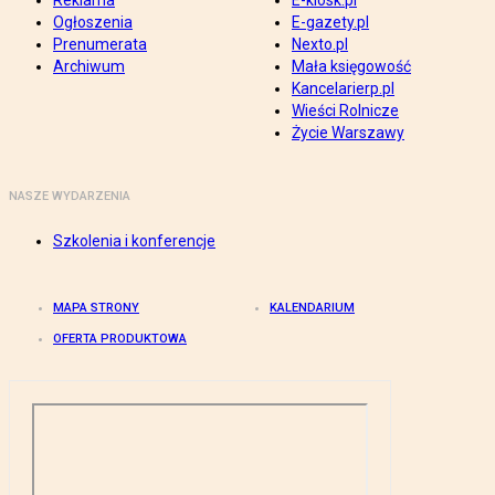
Reklama
E-kiosk.pl
Ogłoszenia
E-gazety.pl
Prenumerata
Nexto.pl
Archiwum
Mała księgowość
Kancelarierp.pl
Wieści Rolnicze
Życie Warszawy
NASZE WYDARZENIA
Szkolenia i konferencje
MAPA STRONY
KALENDARIUM
OFERTA PRODUKTOWA