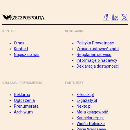
KONTAKT
REGULAMIN
O nas
Polityka Prywatności
Kontakt
Zmiana ustawień zgód
Napisz do nas
Regulamin serwisu
Informacje o nadawcy
Deklaracja dostępności
REKLAMA I PRENUMERATA
PARTNERZY
Reklama
E-kiosk.pl
Ogłoszenia
E-gazety.pl
Prenumerata
Nexto.pl
Archiwum
Mała księgowość
Kancelarierp.pl
Wieści Rolnicze
Życie Warszawy