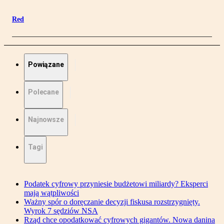
Red
Powiązane
Polecane
Najnowsze
Tagi
Podatek cyfrowy przyniesie budżetowi miliardy? Eksperci
mają wątpliwości
Ważny spór o doręczanie decyzji fiskusa rozstrzygnięty.
Wyrok 7 sędziów NSA
Rząd chce opodatkować cyfrowych gigantów. Nowa danina