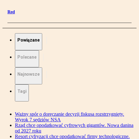
Red
Powiązane
Polecane
Najnowsze
Tagi
Ważny spór o doręczanie decyzji fiskusa rozstrzygnięty.
Wyrok 7 sędziów NSA
Rząd chce opodatkować cyfrowych gigantów. Nowa danina
od 2027 roku
Resort cyfryzacji chce opodatkować firmy technologiczne.