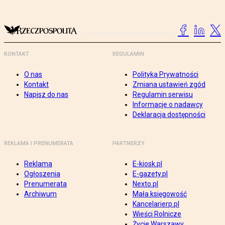
KONTAKT
REGULAMIN
O nas
Polityka Prywatności
Kontakt
Zmiana ustawień zgód
Napisz do nas
Regulamin serwisu
Informacje o nadawcy
Deklaracja dostępności
REKLAMA I PRENUMERATA
PARTNERZY
Reklama
E-kiosk.pl
Ogłoszenia
E-gazety.pl
Prenumerata
Nexto.pl
Archiwum
Mała księgowość
Kancelarierp.pl
Wieści Rolnicze
Życie Warszawy