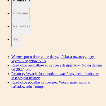
Powiązane
Polecane
Najnowsze
Tagi
Ważny spór o doręczanie decyzji fiskusa rozstrzygnięty.
Wyrok 7 sędziów NSA
Rząd chce opodatkować cyfrowych gigantów. Nowa danina
od 2027 roku
Resort cyfryzacji chce opodatkować firmy technologiczne.
Jest projekt ustawy
Rząd chce podatku cyfrowego. Wicepremier mówi o
naśladowaniu Trumpa