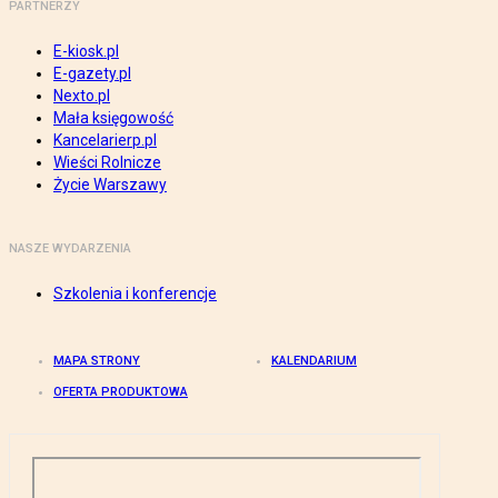
PARTNERZY
E-kiosk.pl
E-gazety.pl
Nexto.pl
Mała księgowość
Kancelarierp.pl
Wieści Rolnicze
Życie Warszawy
NASZE WYDARZENIA
Szkolenia i konferencje
MAPA STRONY
KALENDARIUM
OFERTA PRODUKTOWA