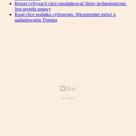
Resort cyfryzacji chce opodatkować firmy technologiczne.
Jest projekt ustawy
Rząd chce podatku cyfrowego. Wicepremier mówi o
naśladowaniu Trumpa