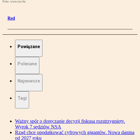
Foto: www.sxc.hu
Red
Powiązane
Polecane
Najnowsze
Tagi
Ważny spór o doręczanie decyzji fiskusa rozstrzygnięty.
Wyrok 7 sędziów NSA
Rząd chce opodatkować cyfrowych gigantów. Nowa danina
od 2027 roku