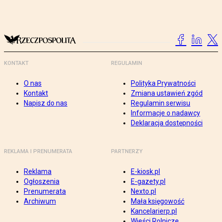
KONTAKT
REGULAMIN
O nas
Polityka Prywatności
Kontakt
Zmiana ustawień zgód
Napisz do nas
Regulamin serwisu
Informacje o nadawcy
Deklaracja dostępności
REKLAMA I PRENUMERATA
PARTNERZY
Reklama
E-kiosk.pl
Ogłoszenia
E-gazety.pl
Prenumerata
Nexto.pl
Archiwum
Mała księgowość
Kancelarierp.pl
Wieści Rolnicze