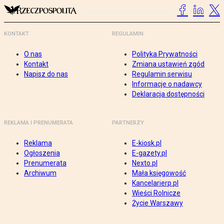
KONTAKT
REGULAMIN
O nas
Polityka Prywatności
Kontakt
Zmiana ustawień zgód
Napisz do nas
Regulamin serwisu
Informacje o nadawcy
Deklaracja dostępności
REKLAMA I PRENUMERATA
PARTNERZY
Reklama
E-kiosk.pl
Ogłoszenia
E-gazety.pl
Prenumerata
Nexto.pl
Archiwum
Mała księgowość
Kancelarierp.pl
Wieści Rolnicze
Życie Warszawy