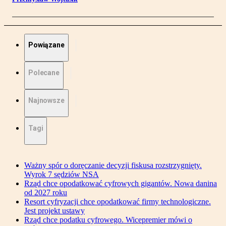
Powiązane
Polecane
Najnowsze
Tagi
Ważny spór o doręczanie decyzji fiskusa rozstrzygnięty.
Wyrok 7 sędziów NSA
Rząd chce opodatkować cyfrowych gigantów. Nowa danina
od 2027 roku
Resort cyfryzacji chce opodatkować firmy technologiczne.
Jest projekt ustawy
Rząd chce podatku cyfrowego. Wicepremier mówi o