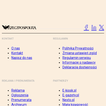
KONTAKT
REGULAMIN
O nas
Polityka Prywatności
Kontakt
Zmiana ustawień zgód
Napisz do nas
Regulamin serwisu
Informacje o nadawcy
Deklaracja dostępności
REKLAMA I PRENUMERATA
PARTNERZY
Reklama
E-kiosk.pl
Ogłoszenia
E-gazety.pl
Prenumerata
Nexto.pl
Archiwum
Mała księgowość