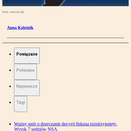
Foto: www.sxc.hu
Anna Koleśnik
Powiązane
Polecane
Najnowsze
Tagi
Ważny spór o doręczanie decyzji fiskusa rozstrzygnięty.
Wyrok 7 sędziów NSA