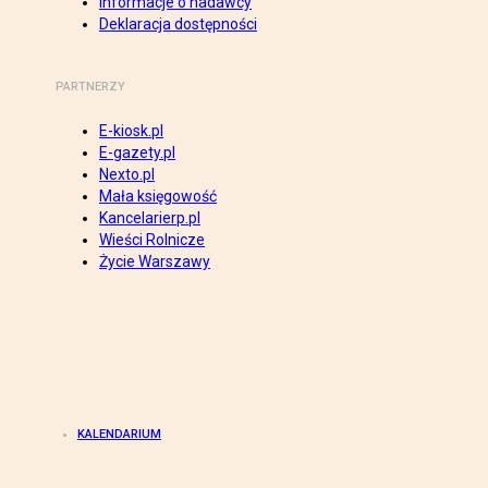
Informacje o nadawcy
Deklaracja dostępności
PARTNERZY
E-kiosk.pl
E-gazety.pl
Nexto.pl
Mała księgowość
Kancelarierp.pl
Wieści Rolnicze
Życie Warszawy
KALENDARIUM