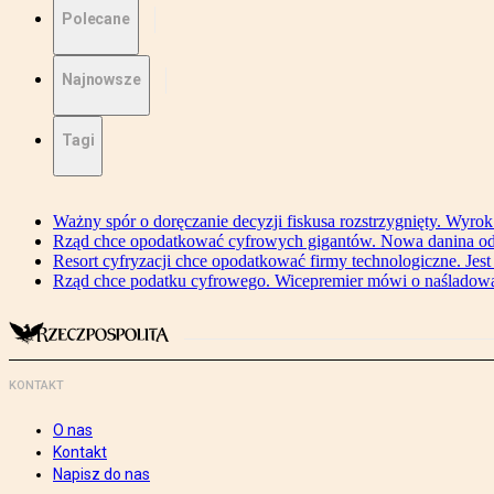
Polecane
Najnowsze
Tagi
Ważny spór o doręczanie decyzji fiskusa rozstrzygnięty. Wyr
Rząd chce opodatkować cyfrowych gigantów. Nowa danina od
Resort cyfryzacji chce opodatkować firmy technologiczne. Jest
Rząd chce podatku cyfrowego. Wicepremier mówi o naśladow
KONTAKT
O nas
Kontakt
Napisz do nas