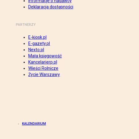
Informacje o nadawcy
Deklaracja dostępności
PARTNERZY
E-kiosk.pl
E-gazety.pl
Nexto.pl
Mała księgowość
Kancelarierp.pl
Wieści Rolnicze
Życie Warszawy
KALENDARIUM