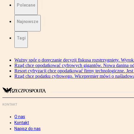
Polecane
Najnowsze
Tagi
Ważny spór o doręczanie decyzji fiskusa rozstrzygnięty. Wyr
Rząd chce opodatkować cyfrowych gigantów. Nowa danina od
Resort cyfryzacji chce opodatkować firmy technologiczne. Jest
Rząd chce podatku cyfrowego. Wicepremier mówi o naśladow
KONTAKT
O nas
Kontakt
Napisz do nas