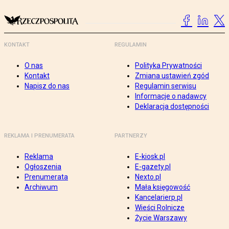
KONTAKT
REGULAMIN
O nas
Polityka Prywatności
Kontakt
Zmiana ustawień zgód
Napisz do nas
Regulamin serwisu
Informacje o nadawcy
Deklaracja dostępności
REKLAMA I PRENUMERATA
PARTNERZY
Reklama
E-kiosk.pl
Ogłoszenia
E-gazety.pl
Prenumerata
Nexto.pl
Archiwum
Mała księgowość
Kancelarierp.pl
Wieści Rolnicze
Życie Warszawy