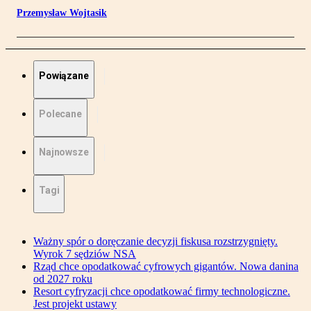
Przemysław Wojtasik
Powiązane
Polecane
Najnowsze
Tagi
Ważny spór o doręczanie decyzji fiskusa rozstrzygnięty.
Wyrok 7 sędziów NSA
Rząd chce opodatkować cyfrowych gigantów. Nowa danina
od 2027 roku
Resort cyfryzacji chce opodatkować firmy technologiczne.
Jest projekt ustawy