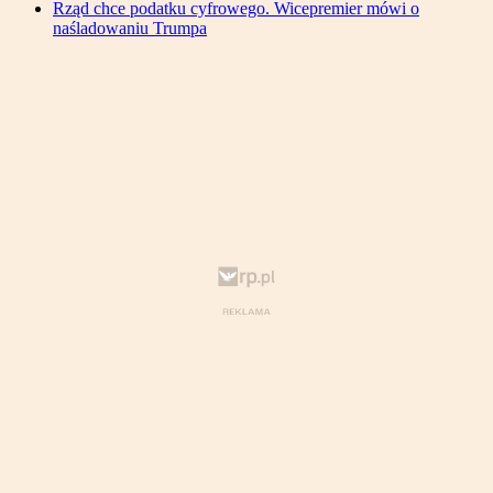
Rząd chce podatku cyfrowego. Wicepremier mówi o
naśladowaniu Trumpa