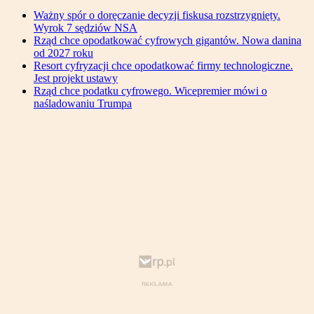
Ważny spór o doręczanie decyzji fiskusa rozstrzygnięty.
Wyrok 7 sędziów NSA
Rząd chce opodatkować cyfrowych gigantów. Nowa danina
od 2027 roku
Resort cyfryzacji chce opodatkować firmy technologiczne.
Jest projekt ustawy
Rząd chce podatku cyfrowego. Wicepremier mówi o
naśladowaniu Trumpa