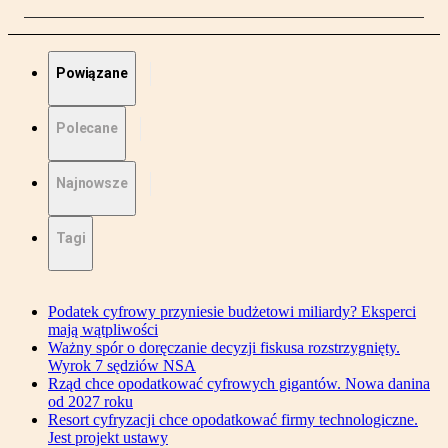
Powiązane
Polecane
Najnowsze
Tagi
Podatek cyfrowy przyniesie budżetowi miliardy? Eksperci
mają wątpliwości
Ważny spór o doręczanie decyzji fiskusa rozstrzygnięty.
Wyrok 7 sędziów NSA
Rząd chce opodatkować cyfrowych gigantów. Nowa danina
od 2027 roku
Resort cyfryzacji chce opodatkować firmy technologiczne.
Jest projekt ustawy