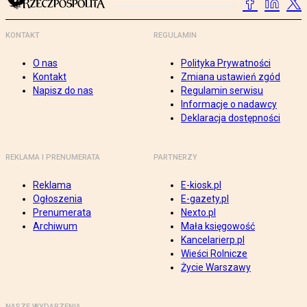
KONTAKT
REGULAMIN
O nas
Polityka Prywatności
Kontakt
Zmiana ustawień zgód
Napisz do nas
Regulamin serwisu
Informacje o nadawcy
Deklaracja dostępności
REKLAMA I PRENUMERATA
PARTNERZY
Reklama
E-kiosk.pl
Ogłoszenia
E-gazety.pl
Prenumerata
Nexto.pl
Archiwum
Mała księgowość
Kancelarierp.pl
Wieści Rolnicze
Życie Warszawy
NASZE WYDARZENIA