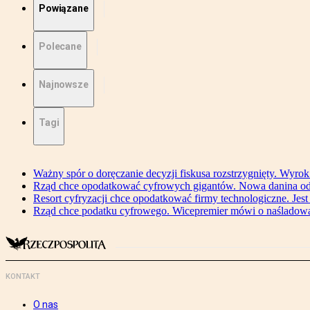
Powiązane
Polecane
Najnowsze
Tagi
Ważny spór o doręczanie decyzji fiskusa rozstrzygnięty. Wyr
Rząd chce opodatkować cyfrowych gigantów. Nowa danina od
Resort cyfryzacji chce opodatkować firmy technologiczne. Jest
Rząd chce podatku cyfrowego. Wicepremier mówi o naśladow
KONTAKT
O nas