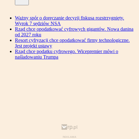
Ważny spór o doręczanie decyzji fiskusa rozstrzygnięty.
Wyrok 7 sędziów NSA
Rząd chce opodatkować cyfrowych gigantów. Nowa danina
od 2027 roku
Resort cyfryzacji chce opodatkować firmy technologiczne.
Jest projekt ustawy
Rząd chce podatku cyfrowego. Wicepremier mówi o
naśladowaniu Trumpa