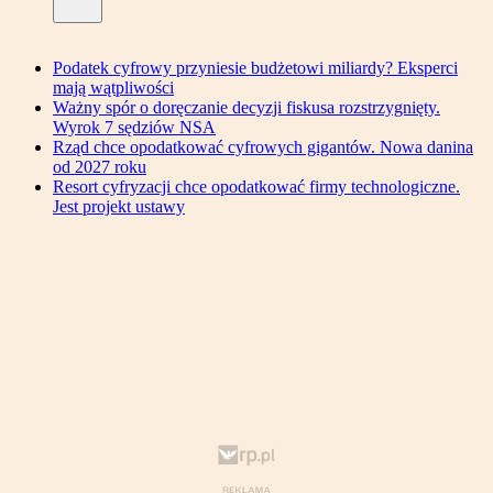
Podatek cyfrowy przyniesie budżetowi miliardy? Eksperci
mają wątpliwości
Ważny spór o doręczanie decyzji fiskusa rozstrzygnięty.
Wyrok 7 sędziów NSA
Rząd chce opodatkować cyfrowych gigantów. Nowa danina
od 2027 roku
Resort cyfryzacji chce opodatkować firmy technologiczne.
Jest projekt ustawy