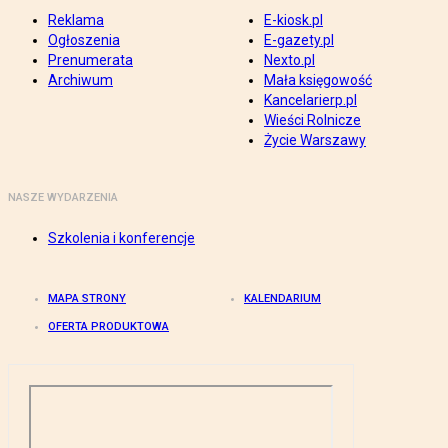
Reklama
E-kiosk.pl
Ogłoszenia
E-gazety.pl
Prenumerata
Nexto.pl
Archiwum
Mała księgowość
Kancelarierp.pl
Wieści Rolnicze
Życie Warszawy
NASZE WYDARZENIA
Szkolenia i konferencje
MAPA STRONY
KALENDARIUM
OFERTA PRODUKTOWA