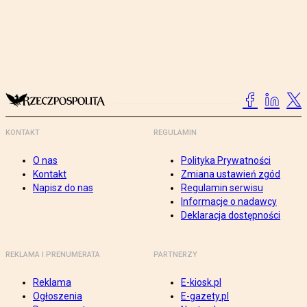
KONTAKT
REGULAMIN
O nas
Polityka Prywatności
Kontakt
Zmiana ustawień zgód
Napisz do nas
Regulamin serwisu
Informacje o nadawcy
Deklaracja dostępności
REKLAMA I PRENUMERATA
PARTNERZY
Reklama
E-kiosk.pl
Ogłoszenia
E-gazety.pl