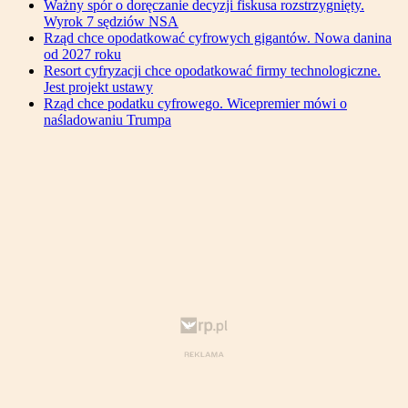
Ważny spór o doręczanie decyzji fiskusa rozstrzygnięty.
Wyrok 7 sędziów NSA
Rząd chce opodatkować cyfrowych gigantów. Nowa danina
od 2027 roku
Resort cyfryzacji chce opodatkować firmy technologiczne.
Jest projekt ustawy
Rząd chce podatku cyfrowego. Wicepremier mówi o
naśladowaniu Trumpa