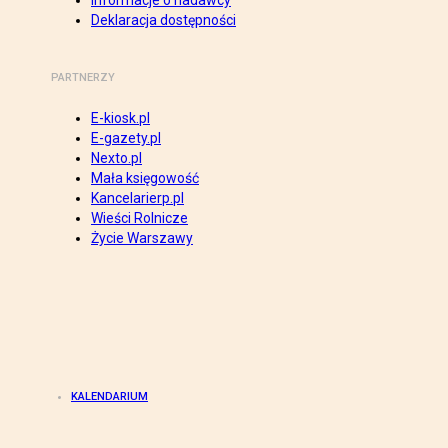
Informacje o nadawcy
Deklaracja dostępności
PARTNERZY
E-kiosk.pl
E-gazety.pl
Nexto.pl
Mała księgowość
Kancelarierp.pl
Wieści Rolnicze
Życie Warszawy
KALENDARIUM