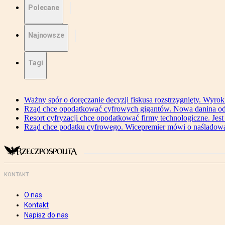
Polecane
Najnowsze
Tagi
Ważny spór o doręczanie decyzji fiskusa rozstrzygnięty. Wyr
Rząd chce opodatkować cyfrowych gigantów. Nowa danina od
Resort cyfryzacji chce opodatkować firmy technologiczne. Jest
Rząd chce podatku cyfrowego. Wicepremier mówi o naśladow
KONTAKT
O nas
Kontakt
Napisz do nas