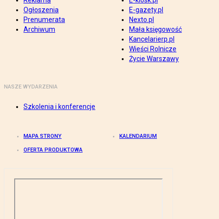
Reklama
E-kiosk.pl
Ogłoszenia
E-gazety.pl
Prenumerata
Nexto.pl
Archiwum
Mała księgowość
Kancelarierp.pl
Wieści Rolnicze
Życie Warszawy
NASZE WYDARZENIA
Szkolenia i konferencje
MAPA STRONY
KALENDARIUM
OFERTA PRODUKTOWA