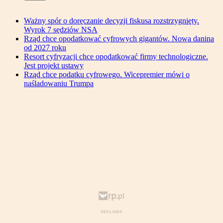
Ważny spór o doręczanie decyzji fiskusa rozstrzygnięty.
Wyrok 7 sędziów NSA
Rząd chce opodatkować cyfrowych gigantów. Nowa danina
od 2027 roku
Resort cyfryzacji chce opodatkować firmy technologiczne.
Jest projekt ustawy
Rząd chce podatku cyfrowego. Wicepremier mówi o
naśladowaniu Trumpa