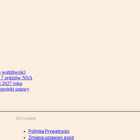
ą wątpliwości
ok 7 sędziów NSA
 2027 roku
 projekt ustawy
REGULAMIN
Polityka Prywatności
Zmiana ustawień zgód