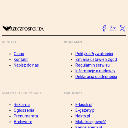
KONTAKT
REGULAMIN
O nas
Polityka Prywatności
Kontakt
Zmiana ustawień zgód
Napisz do nas
Regulamin serwisu
Informacje o nadawcy
Deklaracja dostępności
REKLAMA I PRENUMERATA
PARTNERZY
Reklama
E-kiosk.pl
Ogłoszenia
E-gazety.pl
Prenumerata
Nexto.pl
Archiwum
Mała księgowość
Kancelarierp.pl