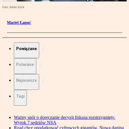
Foto: Adobe Stock
Maciej Łapuć
Powiązane
Polecane
Najnowsze
Tagi
Ważny spór o doręczanie decyzji fiskusa rozstrzygnięty.
Wyrok 7 sędziów NSA
Rząd chce opodatkować cyfrowych gigantów. Nowa danina