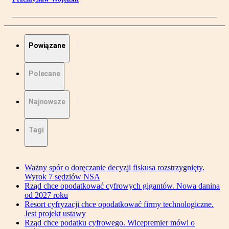
Powiązane
Polecane
Najnowsze
Tagi
Ważny spór o doręczanie decyzji fiskusa rozstrzygnięty.
Wyrok 7 sędziów NSA
Rząd chce opodatkować cyfrowych gigantów. Nowa danina
od 2027 roku
Resort cyfryzacji chce opodatkować firmy technologiczne.
Jest projekt ustawy
Rząd chce podatku cyfrowego. Wicepremier mówi o