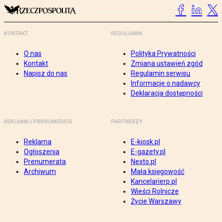
KONTAKT
REGULAMIN
O nas
Polityka Prywatności
Kontakt
Zmiana ustawień zgód
Napisz do nas
Regulamin serwisu
Informacje o nadawcy
Deklaracja dostępności
REKLAMA I PRENUMERATA
PARTNERZY
Reklama
E-kiosk.pl
Ogłoszenia
E-gazety.pl
Prenumerata
Nexto.pl
Archiwum
Mała księgowość
Kancelarierp.pl
Wieści Rolnicze
Życie Warszawy