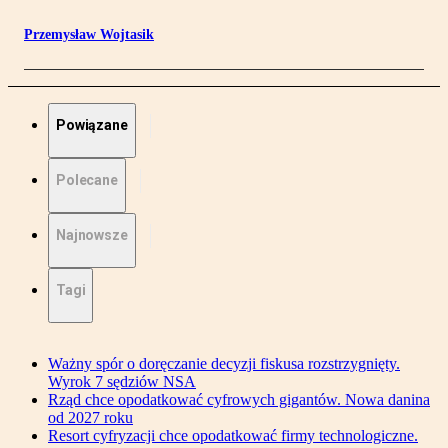
Przemysław Wojtasik
Powiązane
Polecane
Najnowsze
Tagi
Ważny spór o doręczanie decyzji fiskusa rozstrzygnięty.
Wyrok 7 sędziów NSA
Rząd chce opodatkować cyfrowych gigantów. Nowa danina
od 2027 roku
Resort cyfryzacji chce opodatkować firmy technologiczne.