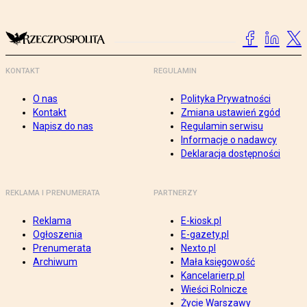
KONTAKT
REGULAMIN
O nas
Polityka Prywatności
Kontakt
Zmiana ustawień zgód
Napisz do nas
Regulamin serwisu
Informacje o nadawcy
Deklaracja dostępności
REKLAMA I PRENUMERATA
PARTNERZY
Reklama
E-kiosk.pl
Ogłoszenia
E-gazety.pl
Prenumerata
Nexto.pl
Archiwum
Mała księgowość
Kancelarierp.pl
Wieści Rolnicze
Życie Warszawy