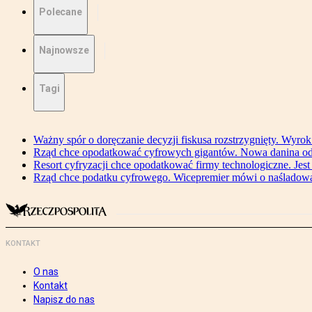
Polecane
Najnowsze
Tagi
Ważny spór o doręczanie decyzji fiskusa rozstrzygnięty. Wyr
Rząd chce opodatkować cyfrowych gigantów. Nowa danina od
Resort cyfryzacji chce opodatkować firmy technologiczne. Jest
Rząd chce podatku cyfrowego. Wicepremier mówi o naśladow
KONTAKT
O nas
Kontakt
Napisz do nas