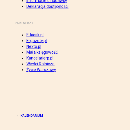
Informacje o nadawcy
Deklaracja dostępności
PARTNERZY
E-kiosk.pl
E-gazety.pl
Nexto.pl
Mała księgowość
Kancelarierp.pl
Wieści Rolnicze
Życie Warszawy
KALENDARIUM