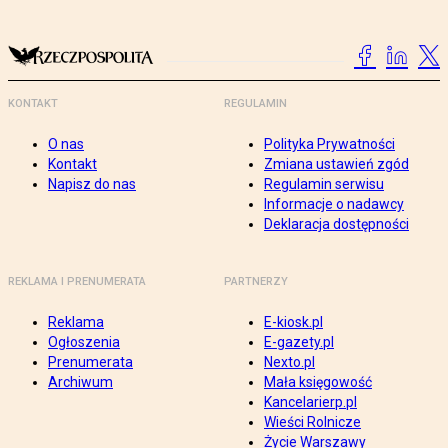
KONTAKT
REGULAMIN
O nas
Polityka Prywatności
Kontakt
Zmiana ustawień zgód
Napisz do nas
Regulamin serwisu
Informacje o nadawcy
Deklaracja dostępności
REKLAMA I PRENUMERATA
PARTNERZY
Reklama
E-kiosk.pl
Ogłoszenia
E-gazety.pl
Prenumerata
Nexto.pl
Archiwum
Mała księgowość
Kancelarierp.pl
Wieści Rolnicze
Życie Warszawy