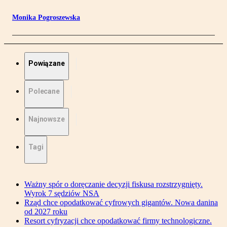
Monika Pogroszewska
Powiązane
Polecane
Najnowsze
Tagi
Ważny spór o doręczanie decyzji fiskusa rozstrzygnięty.
Wyrok 7 sędziów NSA
Rząd chce opodatkować cyfrowych gigantów. Nowa danina
od 2027 roku
Resort cyfryzacji chce opodatkować firmy technologiczne.