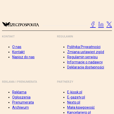
KONTAKT
REGULAMIN
O nas
Polityka Prywatności
Kontakt
Zmiana ustawień zgód
Napisz do nas
Regulamin serwisu
Informacje o nadawcy
Deklaracja dostępności
REKLAMA I PRENUMERATA
PARTNERZY
Reklama
E-kiosk.pl
Ogłoszenia
E-gazety.pl
Prenumerata
Nexto.pl
Archiwum
Mała księgowość
Kancelarierp.pl