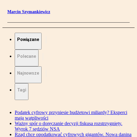
Marcin Szymankiewicz
Powiązane
Polecane
Najnowsze
Tagi
Podatek cyfrowy przyniesie budżetowi miliardy? Eksperci
mają wątpliwości
Ważny spór o doręczanie decyzji fiskusa rozstrzygnięty.
Wyrok 7 sędziów NSA
Rząd chce opodatkować cyfrowych gigantów. Nowa danina