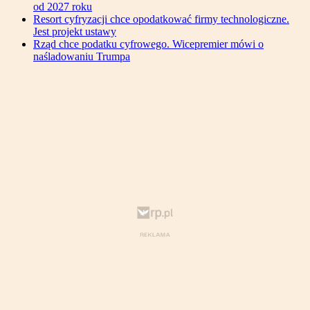
od 2027 roku
Resort cyfryzacji chce opodatkować firmy technologiczne.
Jest projekt ustawy
Rząd chce podatku cyfrowego. Wicepremier mówi o
naśladowaniu Trumpa