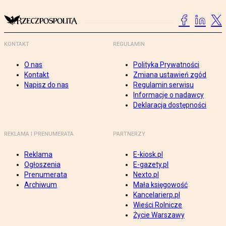
KONTAKT
REGULAMIN
O nas
Polityka Prywatności
Kontakt
Zmiana ustawień zgód
Napisz do nas
Regulamin serwisu
Informacje o nadawcy
Deklaracja dostępności
REKLAMA I PRENUMERATA
PARTNERZY
Reklama
E-kiosk.pl
Ogłoszenia
E-gazety.pl
Prenumerata
Nexto.pl
Archiwum
Mała księgowość
Kancelarierp.pl
Wieści Rolnicze
Życie Warszawy