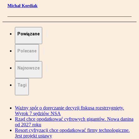
Michał Kordiak
Powiązane
Polecane
Najnowsze
Tagi
Ważny spór o doręczanie decyzji fiskusa rozstrzygnięty.
Wyrok 7 sędziów NSA
Rząd chce opodatkować cyfrowych gigantów. Nowa danina
od 2027 roku
Resort cyfryzacji chce opodatkować firmy technologiczne.
Jest projekt ustawy