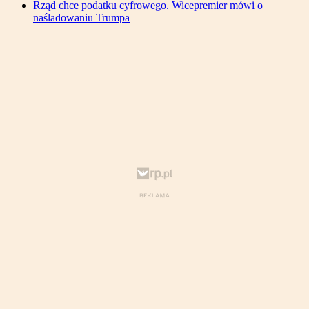
Rząd chce podatku cyfrowego. Wicepremier mówi o
naśladowaniu Trumpa