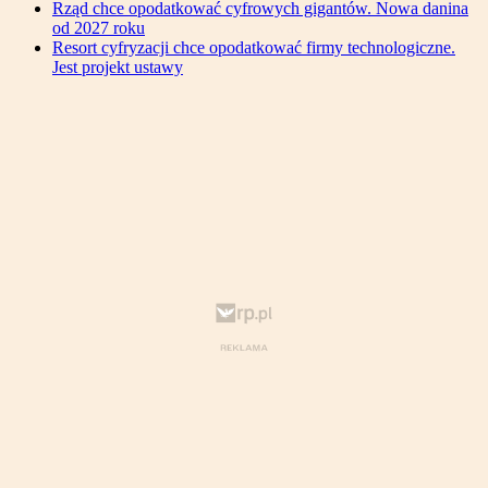
Rząd chce opodatkować cyfrowych gigantów. Nowa danina
od 2027 roku
Resort cyfryzacji chce opodatkować firmy technologiczne.
Jest projekt ustawy