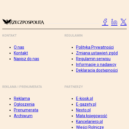
KONTAKT
REGULAMIN
O nas
Polityka Prywatności
Kontakt
Zmiana ustawień zgód
Napisz do nas
Regulamin serwisu
Informacje o nadawcy
Deklaracja dostępności
REKLAMA I PRENUMERATA
PARTNERZY
Reklama
E-kiosk.pl
Ogłoszenia
E-gazety.pl
Prenumerata
Nexto.pl
Archiwum
Mała księgowość
Kancelarierp.pl
Wieści Rolnicze