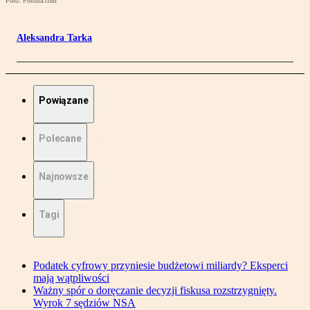
Foto: Fotolia.com
Aleksandra Tarka
Powiązane
Polecane
Najnowsze
Tagi
Podatek cyfrowy przyniesie budżetowi miliardy? Eksperci
mają wątpliwości
Ważny spór o doręczanie decyzji fiskusa rozstrzygnięty.
Wyrok 7 sędziów NSA