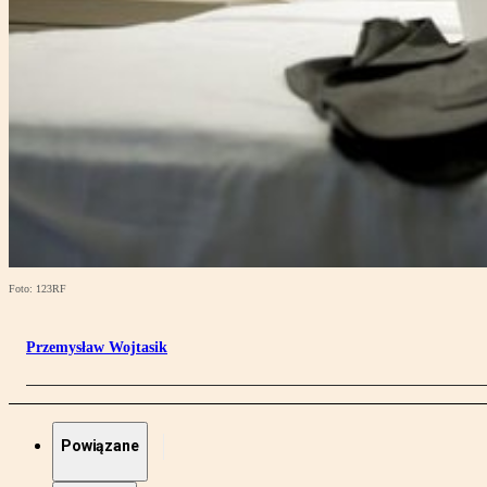
Foto: 123RF
Przemysław Wojtasik
Powiązane