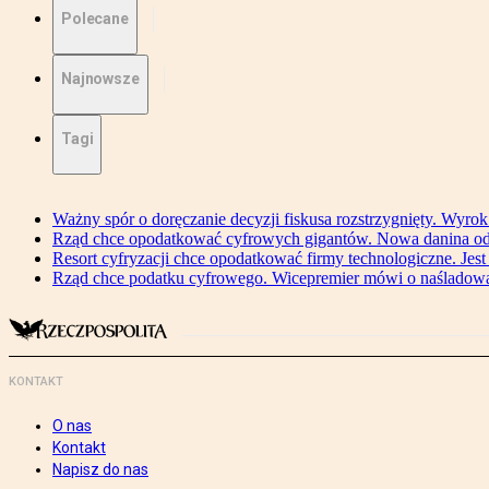
Polecane
Najnowsze
Tagi
Ważny spór o doręczanie decyzji fiskusa rozstrzygnięty. Wyr
Rząd chce opodatkować cyfrowych gigantów. Nowa danina od
Resort cyfryzacji chce opodatkować firmy technologiczne. Jest
Rząd chce podatku cyfrowego. Wicepremier mówi o naśladow
KONTAKT
O nas
Kontakt
Napisz do nas