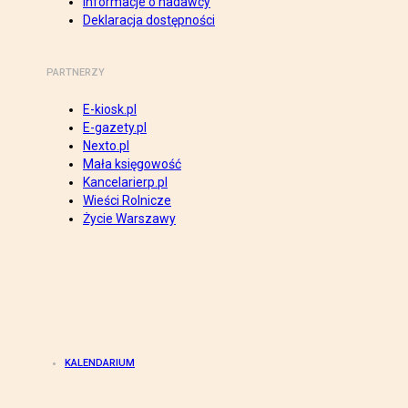
Informacje o nadawcy
Deklaracja dostępności
PARTNERZY
E-kiosk.pl
E-gazety.pl
Nexto.pl
Mała księgowość
Kancelarierp.pl
Wieści Rolnicze
Życie Warszawy
KALENDARIUM