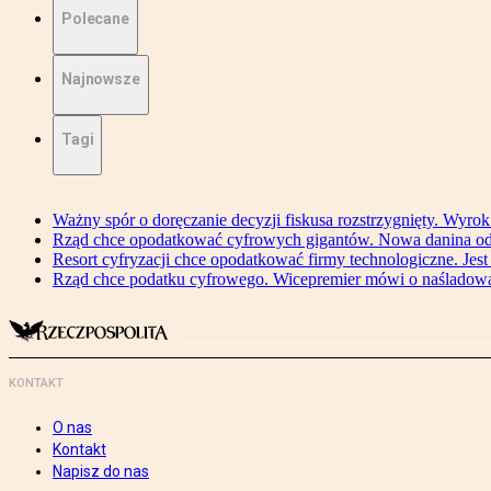
Polecane
Najnowsze
Tagi
Ważny spór o doręczanie decyzji fiskusa rozstrzygnięty. Wyr
Rząd chce opodatkować cyfrowych gigantów. Nowa danina od
Resort cyfryzacji chce opodatkować firmy technologiczne. Jest
Rząd chce podatku cyfrowego. Wicepremier mówi o naśladow
KONTAKT
O nas
Kontakt
Napisz do nas