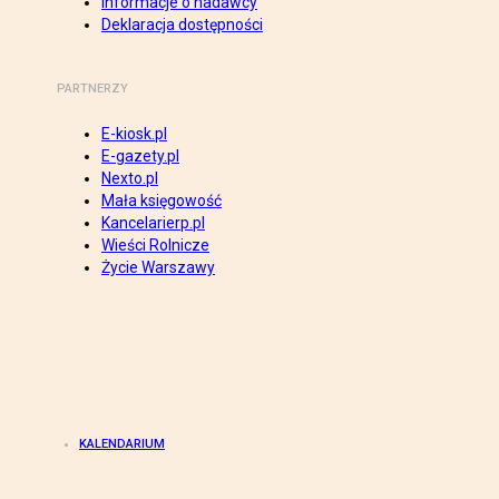
Informacje o nadawcy
Deklaracja dostępności
PARTNERZY
E-kiosk.pl
E-gazety.pl
Nexto.pl
Mała księgowość
Kancelarierp.pl
Wieści Rolnicze
Życie Warszawy
KALENDARIUM