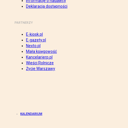
Informacje o nadawcy
Deklaracja dostępności
PARTNERZY
E-kiosk.pl
E-gazety.pl
Nexto.pl
Mała księgowość
Kancelarierp.pl
Wieści Rolnicze
Życie Warszawy
KALENDARIUM