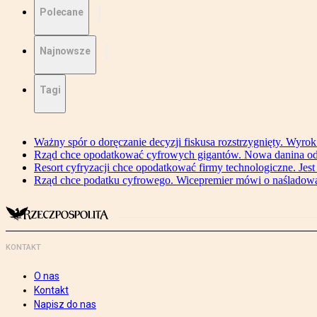
Polecane
Najnowsze
Tagi
Ważny spór o doręczanie decyzji fiskusa rozstrzygnięty. Wyr
Rząd chce opodatkować cyfrowych gigantów. Nowa danina od
Resort cyfryzacji chce opodatkować firmy technologiczne. Jest
Rząd chce podatku cyfrowego. Wicepremier mówi o naśladow
KONTAKT
O nas
Kontakt
Napisz do nas