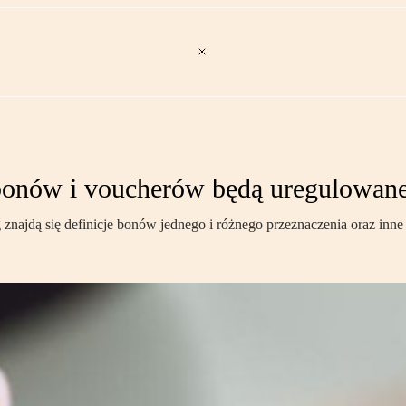
onów i voucherów będą uregulowan
najdą się definicje bonów jednego i różnego przeznaczenia oraz inne n