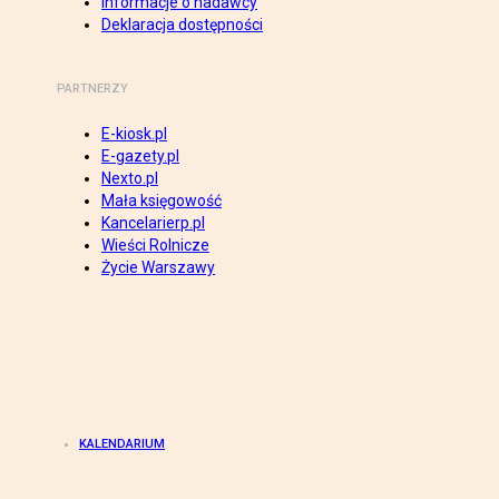
Informacje o nadawcy
Deklaracja dostępności
PARTNERZY
E-kiosk.pl
E-gazety.pl
Nexto.pl
Mała księgowość
Kancelarierp.pl
Wieści Rolnicze
Życie Warszawy
KALENDARIUM