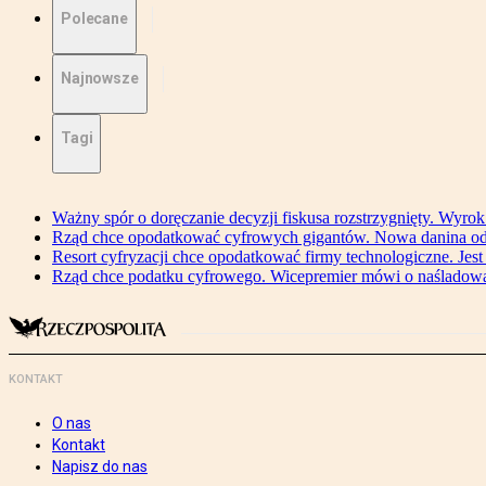
Polecane
Najnowsze
Tagi
Ważny spór o doręczanie decyzji fiskusa rozstrzygnięty. Wyr
Rząd chce opodatkować cyfrowych gigantów. Nowa danina od
Resort cyfryzacji chce opodatkować firmy technologiczne. Jest
Rząd chce podatku cyfrowego. Wicepremier mówi o naśladow
KONTAKT
O nas
Kontakt
Napisz do nas