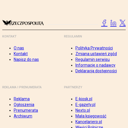
KONTAKT
REGULAMIN
O nas
Polityka Prywatności
Kontakt
Zmiana ustawień zgód
Napisz do nas
Regulamin serwisu
Informacje o nadawcy
Deklaracja dostępności
REKLAMA I PRENUMERATA
PARTNERZY
Reklama
E-kiosk.pl
Ogłoszenia
E-gazety.pl
Prenumerata
Nexto.pl
Archiwum
Mała księgowość
Kancelarierp.pl
Wieści Rolnicze