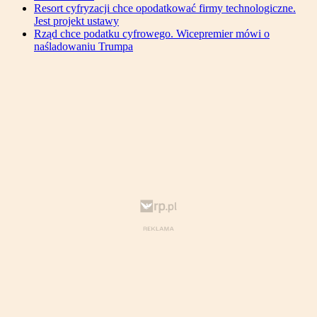
Resort cyfryzacji chce opodatkować firmy technologiczne.
Jest projekt ustawy
Rząd chce podatku cyfrowego. Wicepremier mówi o
naśladowaniu Trumpa