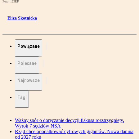
Foto: 123RF
Eliza Skotnicka
Powiązane
Polecane
Najnowsze
Tagi
Ważny spór o doręczanie decyzji fiskusa rozstrzygnięty.
Wyrok 7 sędziów NSA
Rząd chce opodatkować cyfrowych gigantów. Nowa danina
od 2027 roku