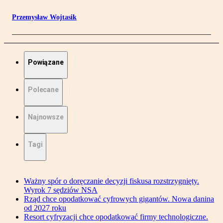
Przemysław Wojtasik
Powiązane
Polecane
Najnowsze
Tagi
Ważny spór o doręczanie decyzji fiskusa rozstrzygnięty.
Wyrok 7 sędziów NSA
Rząd chce opodatkować cyfrowych gigantów. Nowa danina
od 2027 roku
Resort cyfryzacji chce opodatkować firmy technologiczne.