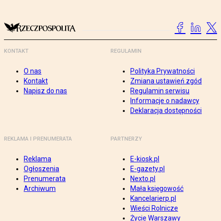
KONTAKT
REGULAMIN
O nas
Polityka Prywatności
Kontakt
Zmiana ustawień zgód
Napisz do nas
Regulamin serwisu
Informacje o nadawcy
Deklaracja dostępności
REKLAMA I PRENUMERATA
PARTNERZY
Reklama
E-kiosk.pl
Ogłoszenia
E-gazety.pl
Prenumerata
Nexto.pl
Archiwum
Mała księgowość
Kancelarierp.pl
Wieści Rolnicze
Życie Warszawy